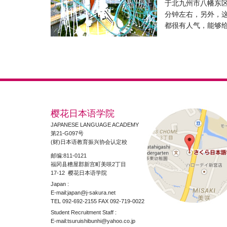
于北九州市八幡东区
分钟左右，另外，
都很有人气，能够
樱花日本语学院
JAPANESE LANGUAGE ACADEMY
第21-G097号
(财)日本语教育振兴协会认定校
邮编:811-0121
福冈县糟屋郡新宫町美咲2丁目
17-12 樱花日本语学院
Japan :
E-mail:japan@j-sakura.net
TEL 092-692-2155 FAX 092-719-0022
Student Recruitment Staff :
E-mail:tsuruishibunhi@yahoo.co.jp