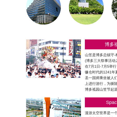
博多
山笠是博多总镇守-
(博多三大祭事活动
在7月1日-7月5举
镰仓时代的1241
圣一国师乘坐被人
上进行游行，为驱
博多祗园山笠节起
Spac
漫游太空世界是一