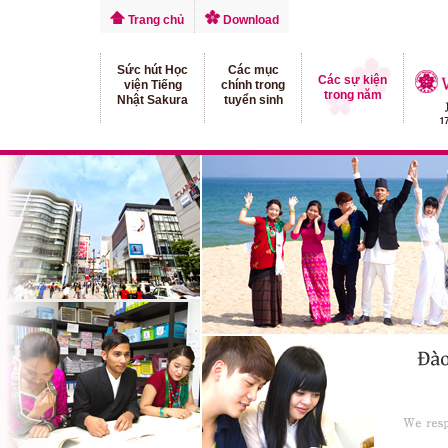
Trang chủ
Download
Sức hút Học
Các mục
Các sự kiện
viện Tiếng
chính trong
trong năm
Nhật Sakura
tuyển sinh