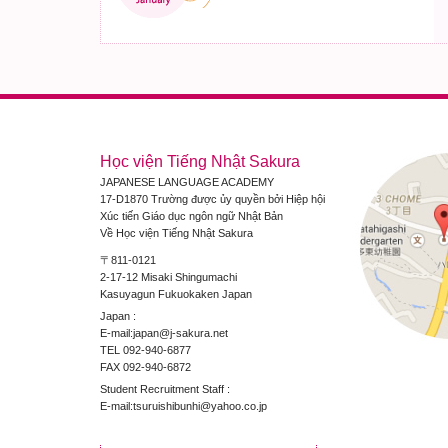
Học viện Tiếng Nhật Sakura
JAPANESE LANGUAGE ACADEMY
17-D1870 Trường được ủy quyền bởi Hiệp hội
Xúc tiến Giáo dục ngôn ngữ Nhật Bản
Về Học viện Tiếng Nhật Sakura
〒811-0121
2-17-12 Misaki Shingumachi
Kasuyagun Fukuokaken Japan
Japan :
E-mail:japan@j-sakura.net
TEL 092-940-6877
FAX 092-940-6872
Student Recruitment Staff :
E-mail:tsuruishibunhi@yahoo.co.jp